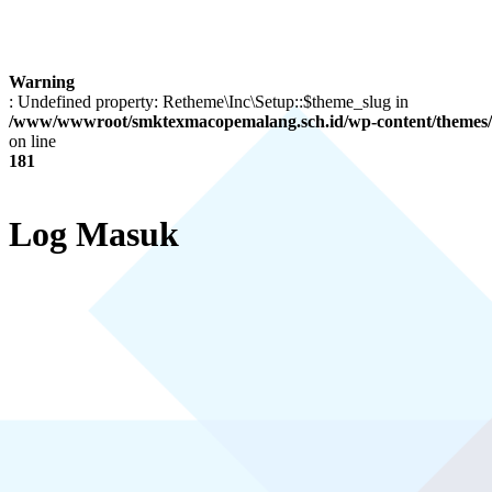
Warning
: Undefined property: Retheme\Inc\Setup::$theme_slug in
/www/wwwroot/smktexmacopemalang.sch.id/wp-content/themes/a
on line
181
Log Masuk