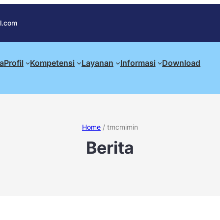
l.com
a
Profil
Kompetensi
Layanan
Informasi
Download
Home
/
tmcmimin
Berita