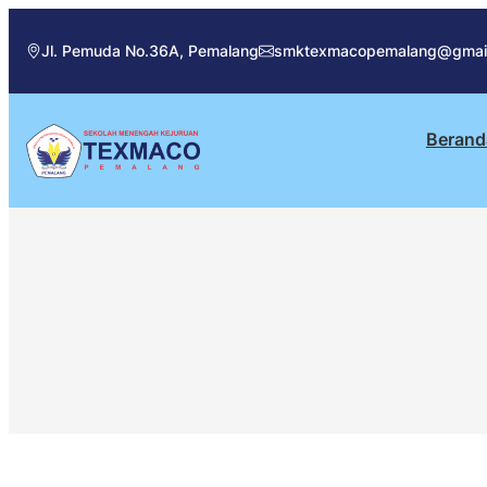
Jl. Pemuda No.36A, Pemalang
smktexmacopemalang@gmai
Berand