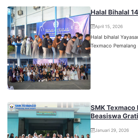
Halal Bihalal 1
April 15, 2026
Halal bihalal Yaya
Texmaco Pemalang
SMK Texmaco P
Beasiswa Grat
Januari 29, 2026