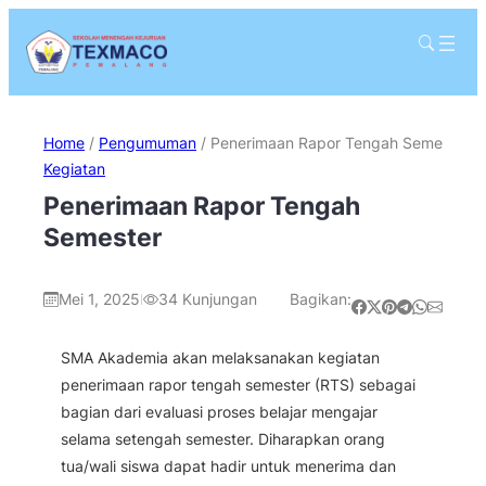
Home
/
Pengumuman
/
Penerimaan Rapor Tengah Semester
Kegiatan
Penerimaan Rapor Tengah
Semester
Mei 1, 2025
34
Kunjungan
Bagikan:
|
Share on Facebook
Share on X
Share on Pinterest
Share on Telegram
Share on WhatsApp
Share on Email
SMA Akademia akan melaksanakan kegiatan
penerimaan rapor tengah semester (RTS) sebagai
bagian dari evaluasi proses belajar mengajar
selama setengah semester. Diharapkan orang
tua/wali siswa dapat hadir untuk menerima dan