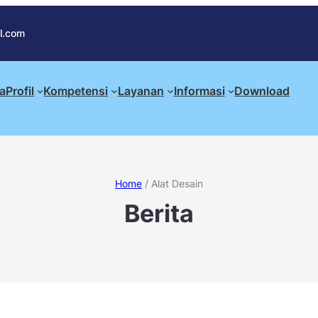
l.com
a
Profil
Kompetensi
Layanan
Informasi
Download
Home
/
Alat Desain
Berita