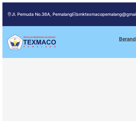
Jl. Pemuda No.36A, Pemalang
smktexmacopemalang@gmai
Berand