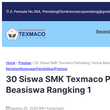
Jl. Pemuda No.36A, Pemalang
smktexmacopemalang@gmai
Berand
Home
/
Prestasi
/
30 Siswa SMK Texmaco Pemalang Terima Beas
Kegiatan
Kesiswaan
Pendidikan
Prestasi
30 Siswa SMK Texmaco P
Beasiswa Rangking 1
Agustus 20, 2025
61
Kunjungan
|