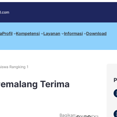
l.com
a
Profil
Kompetensi
Layanan
Informasi
Download
iswa Rangking 1
emalang Terima
Bagikan:
Share on Facebook
Share on X
Share on Pinterest
Share on Telegram
Share on WhatsApp
Share on Email