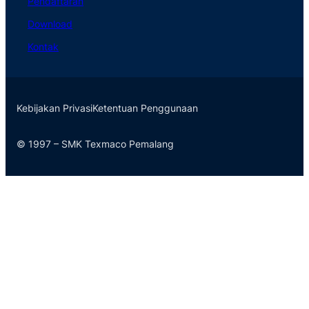
Pendaftaran
Download
Kontak
Kebijakan Privasi
Ketentuan Penggunaan
© 1997 – SMK Texmaco Pemalang