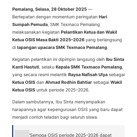
Pemalang, Selasa, 28 Oktober 2025
—
Bertepatan dengan momentum peringatan
Hari
Sumpah Pemuda
, SMK Texmaco Pemalang
melaksanakan kegiatan
Pelantikan Ketua dan Wakil
Ketua OSIS Masa Bakti 2025–2026
yang berlangsung
di
lapangan upacara SMK Texmaco Pemalang
.
Kegiatan pelantikan ini dipimpin langsung oleh
Ibu Sinta
Kanti Hastuti
, selaku
Kepala SMK Texmaco Pemalang
,
yang secara resmi melantik
Raysa Nafisah Ulya
sebagai
Ketua OSIS
dan
Ahmad Rodhin Bahtiar
sebagai
Wakil
Ketua OSIS
untuk periode 2025–2026.
Dalam sambutannya, Ibu Sinta menyampaikan
harapannya agar kepengurusan OSIS yang baru dapat
menjadi contoh teladan bagi seluruh siswa.
“Semoga OSIS periode 2025–2026 dapat