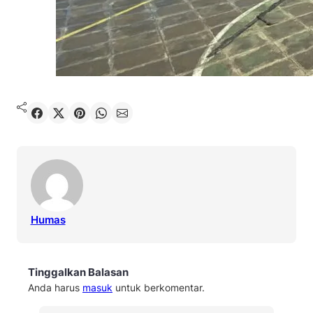
Shared
Share on X
Pin It
Send on WhatsApp
Send on Email
Humas
Tinggalkan Balasan
Anda harus
masuk
untuk berkomentar.