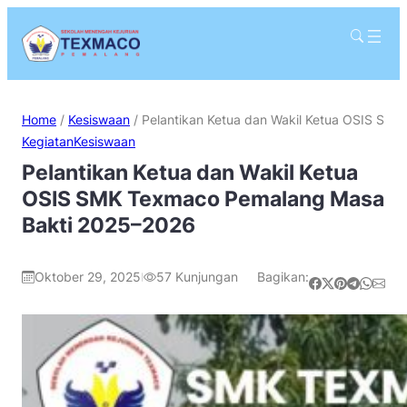
Home
/
Kesiswaan
/
Pelantikan Ketua dan Wakil Ketua OSIS SM
Kegiatan
Kesiswaan
Pelantikan Ketua dan Wakil Ketua
OSIS SMK Texmaco Pemalang Masa
Bakti 2025–2026
Oktober 29, 2025
57
Kunjungan
Bagikan:
|
Share on Facebook
Share on X
Share on Pinterest
Share on Telegram
Share on WhatsApp
Share on Email